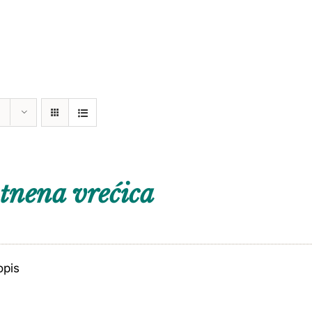
tnena vrećica
opis