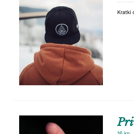
Kratki 
Pri
16
kn