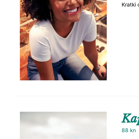
Kratki 
Ka
88
kn