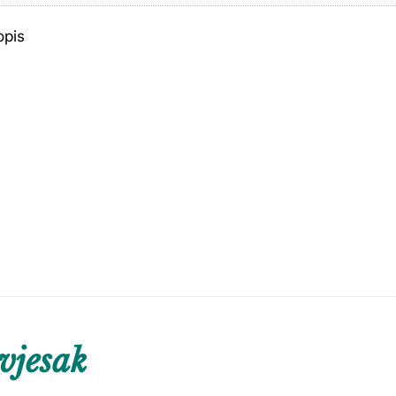
opis
vjesak