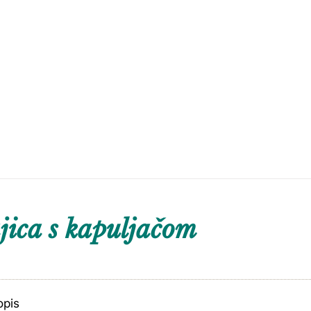
ica s kapuljačom
opis