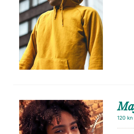
Maj
120
kn