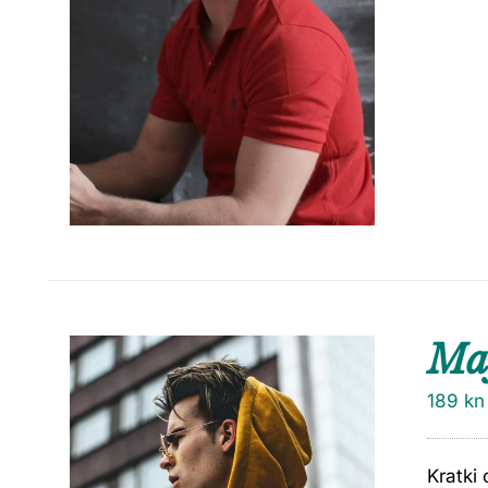
Maj
189
kn
Kratki 