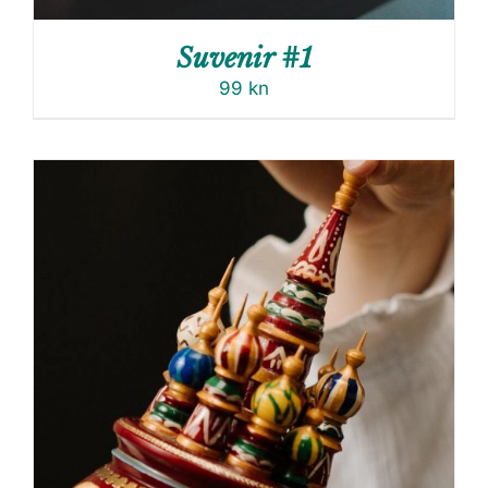
Suvenir #1
99
kn