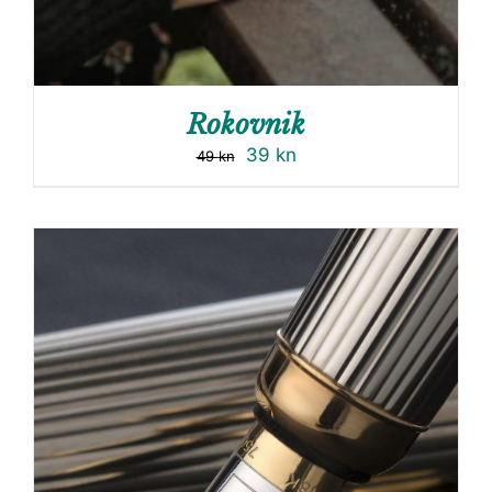
Rokovnik
39
kn
49
kn