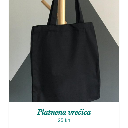
Platnena vrećica
25
kn