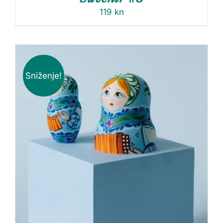
119
kn
Sniženje!