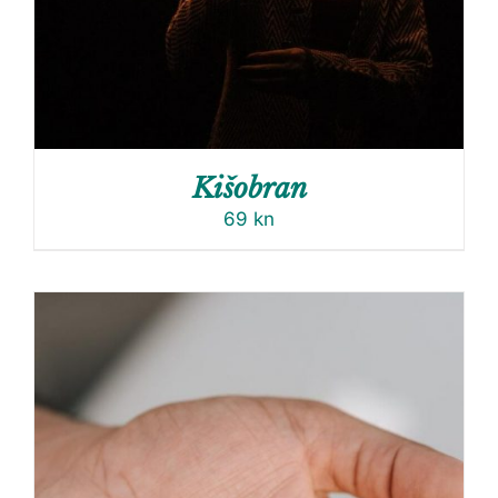
Kišobran
69
kn