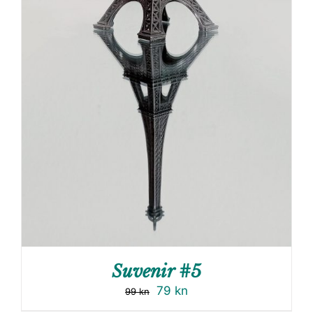
Suvenir #5
79
kn
99
kn