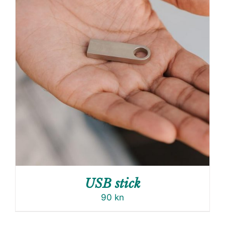
USB stick
90
kn