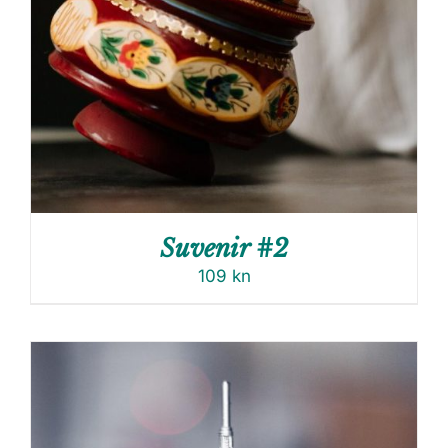
Suvenir #2
109
kn