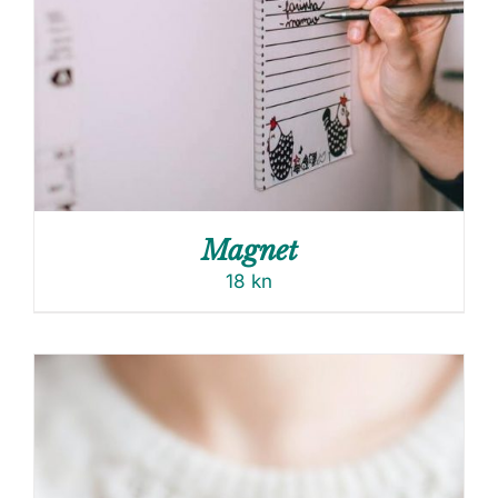
Magnet
18
kn