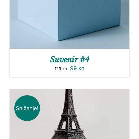
Suvenir #4
99
kn
129
kn
Sniženje!