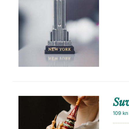
Su
109
kn