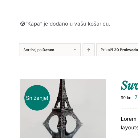
“Kapa” je dodano u vašu košaricu.
Sortiraj po
Datum
Prikaži
20 Proizvoda
Su
Sniženje!
99
kn
Lorem 
layout