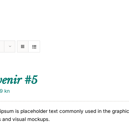
venir #5
79
kn
ipsum is placeholder text commonly used in the graphic, 
s and visual mockups.