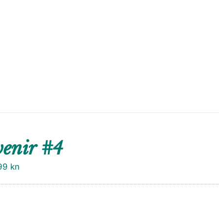
enir #4
99
kn