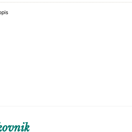
opis
kovnik