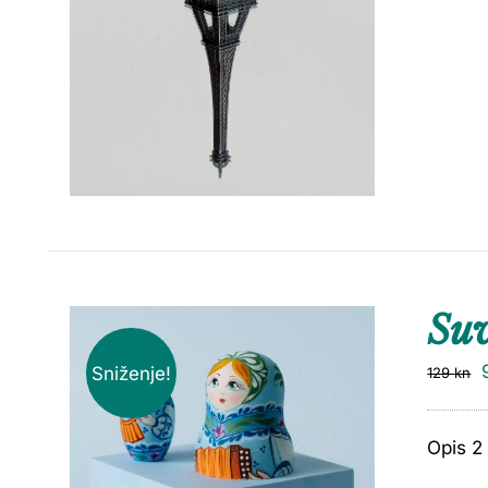
Suv
Sniženje!
129
kn
Opis 2