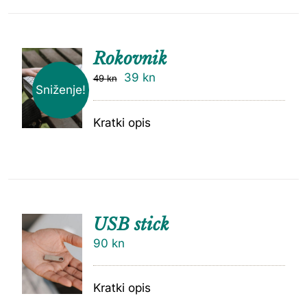
Rokovnik
39
kn
49
kn
Sniženje!
Kratki opis
USB stick
90
kn
Kratki opis