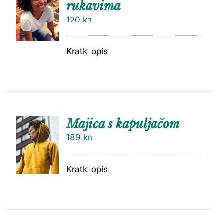
rukavima
120
kn
Kratki opis
Majica s kapuljačom
189
kn
Kratki opis