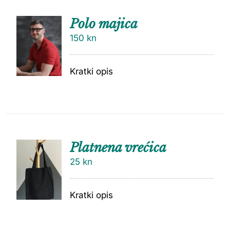
Polo majica
150
kn
Kratki opis
Platnena vrećica
25
kn
Kratki opis