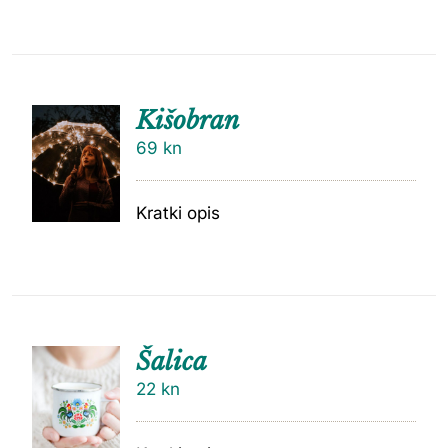
Kišobran
69
kn
Kratki opis
Šalica
22
kn