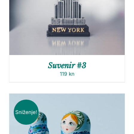
Suvenir #3
119
kn
Sniženje!