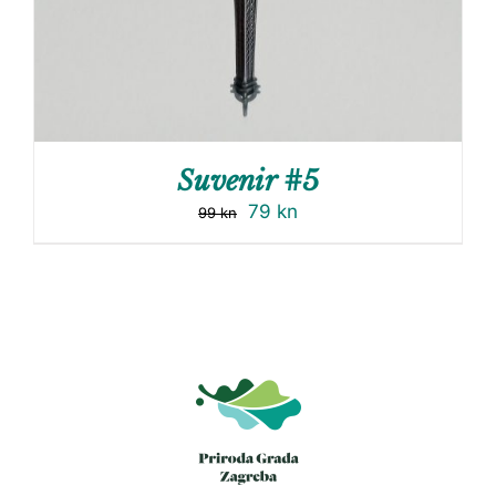
Suvenir #5
79
kn
99
kn