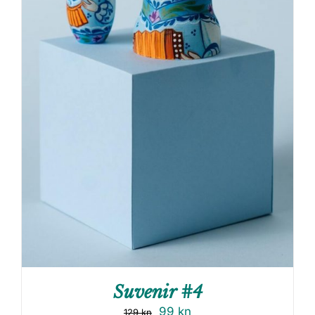
Suvenir #4
99
kn
129
kn