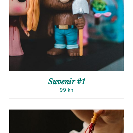
Suvenir #1
99
kn