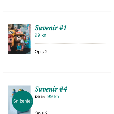
Suvenir #1
99
kn
Opis 2
Suvenir #4
99
kn
129
kn
Sniženje!
Opis 2