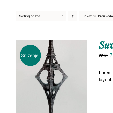
Sortiraj po
Ime
Prikaži
20 Proizvoda
Su
Sniženje!
99
kn
Lorem 
layout