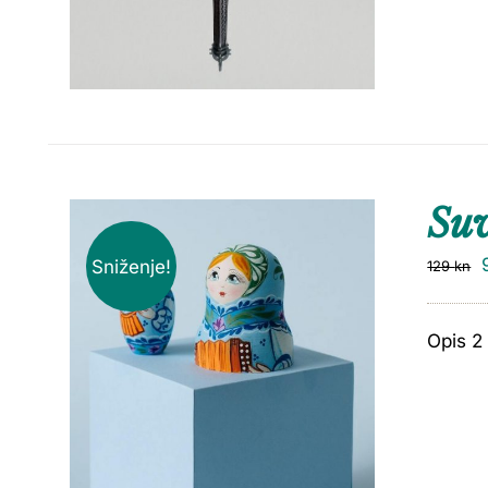
Suv
Sniženje!
129
kn
Opis 2