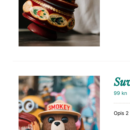
Suv
99
kn
Opis 2