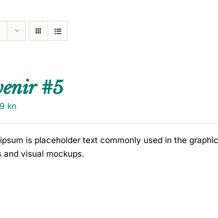
venir #5
79
kn
ipsum is placeholder text commonly used in the graphic, 
s and visual mockups.