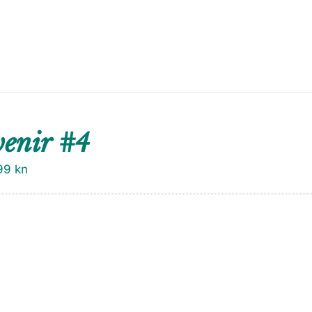
enir #4
99
kn