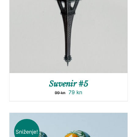
Suvenir #5
79
kn
99
kn
Sniženje!