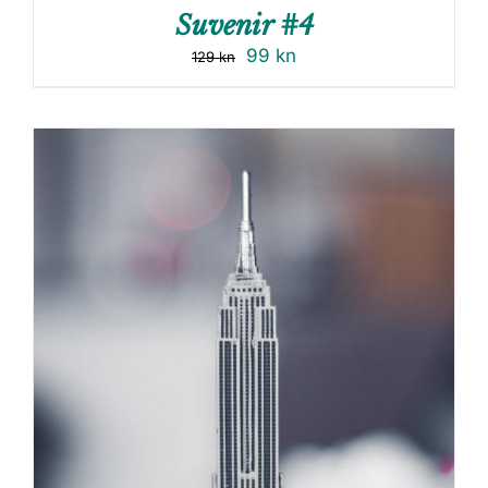
Suvenir #4
99
kn
129
kn