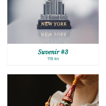
Suvenir #3
119
kn