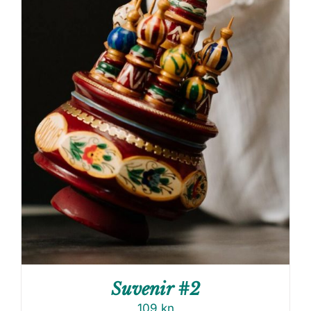
Suvenir #2
109
kn