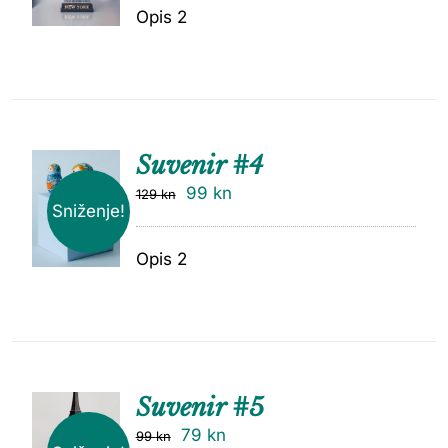
Opis 2
Suvenir #4
99
kn
129
kn
Sniženje!
Opis 2
Suvenir #5
79
kn
99
kn