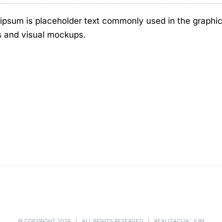
ipsum is placeholder text commonly used in the graphic, 
s and visual mockups.
© COPYRIGHT
2026 | ALL RIGHTS RESERVED | REALIZACIJA: JUM