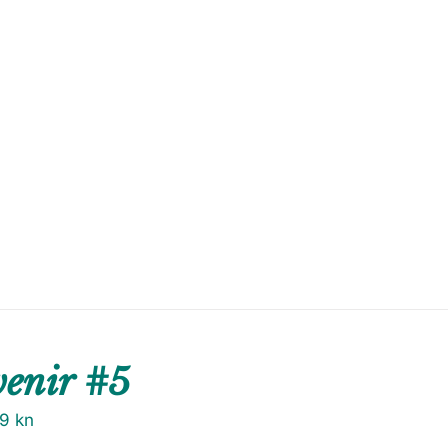
venir #5
79
kn