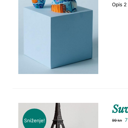
Opis 2
Su
Sniženje!
99
kn