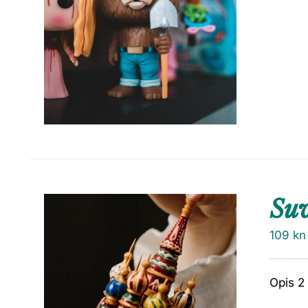
Su
109
kn
Opis 2