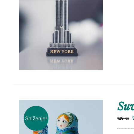
Suv
Sniženje!
129
kn