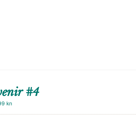
enir #4
99
kn