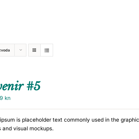
zvoda
venir #5
79
kn
ipsum is placeholder text commonly used in the graphic, 
s and visual mockups.