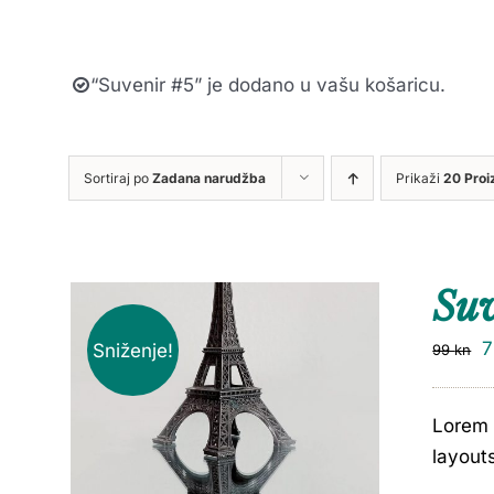
“Suvenir #5” je dodano u vašu košaricu.
Sortiraj po
Zadana narudžba
Prikaži
20 Proi
Su
Sniženje!
99
kn
Lorem 
layout