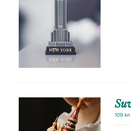
Su
109
kn