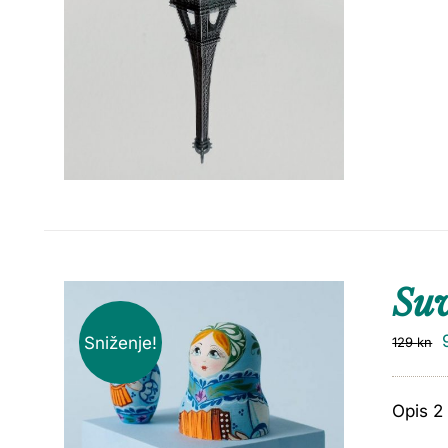
Suv
Sniženje!
129
kn
Opis 2