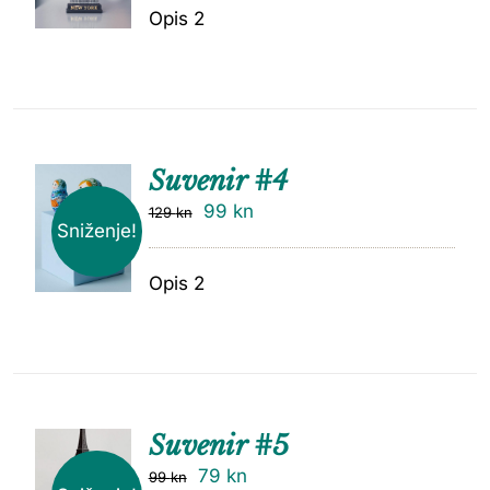
Opis 2
Suvenir #4
99
kn
129
kn
Sniženje!
Opis 2
Suvenir #5
79
kn
99
kn