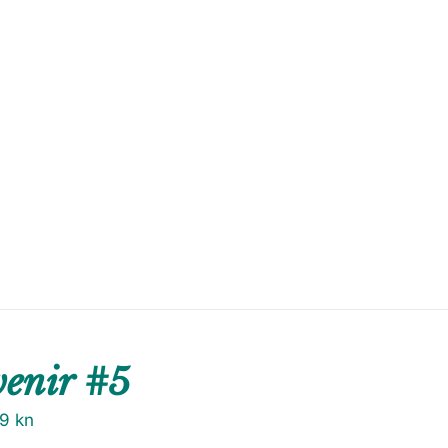
venir #5
79
kn