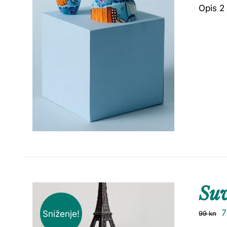
Opis 2
Su
Sniženje!
99
kn