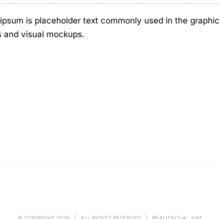
ipsum is placeholder text commonly used in the graphic, 
s and visual mockups.
© COPYRIGHT
2026 | ALL RIGHTS RESERVED | REALIZACIJA: JUM