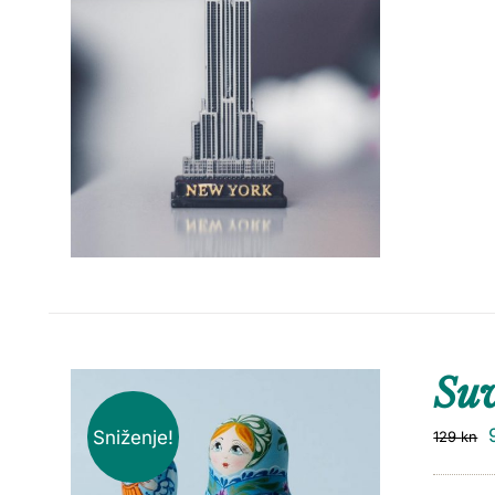
Suv
Sniženje!
129
kn