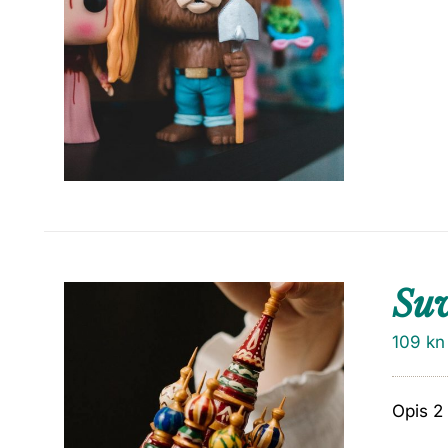
Su
109
kn
Opis 2