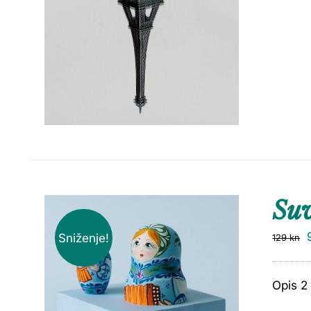
Suv
Sniženje!
129
kn
Opis 2