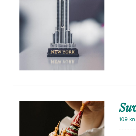
Su
109
kn