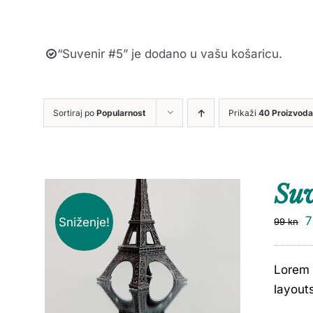
“Suvenir #5” je dodano u vašu košaricu.
Sortiraj po
Popularnost
Prikaži
40 Proizvoda
Su
Sniženje!
99
kn
Lorem 
layout