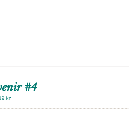
enir #4
99
kn