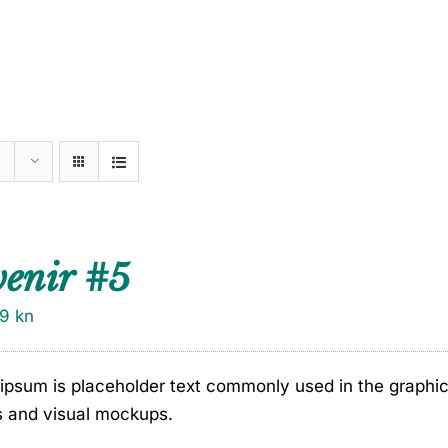
venir #5
79
kn
ipsum is placeholder text commonly used in the graphic, 
s and visual mockups.