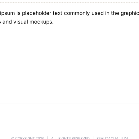
ipsum is placeholder text commonly used in the graphic, 
s and visual mockups.
© COPYRIGHT
2026 | ALL RIGHTS RESERVED | REALIZACIJA: JUM