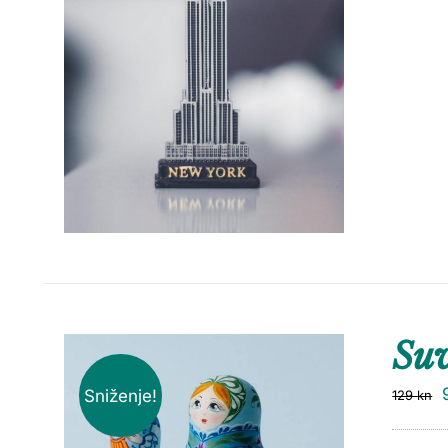
Suv
Sniženje!
129
kn