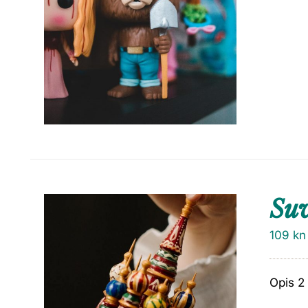
Su
109
kn
Opis 2