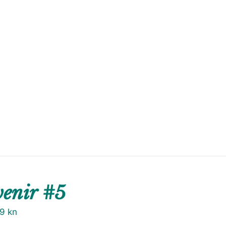
venir #5
79
kn