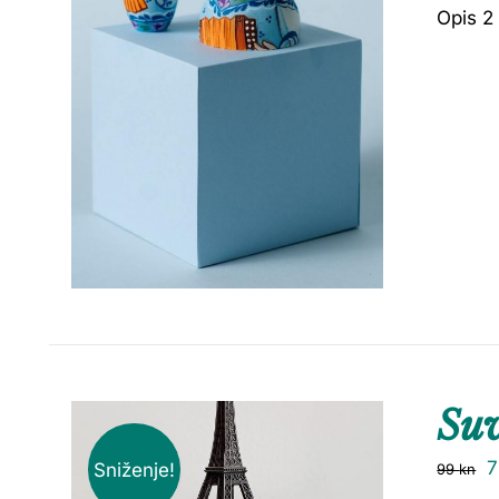
Opis 2
Su
Sniženje!
99
kn