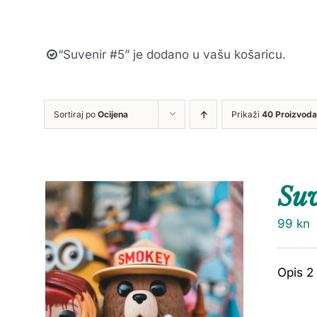
“Suvenir #5” je dodano u vašu košaricu.
Sortiraj po
Ocijena
Prikaži
40 Proizvoda
Suv
99
kn
Opis 2