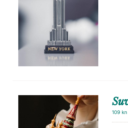
Su
109
kn