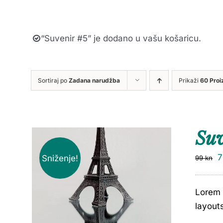
“Suvenir #5” je dodano u vašu košaricu.
Sortiraj po
Zadana narudžba
Prikaži
60 Proi
Su
Sniženje!
99
kn
Lorem 
layout