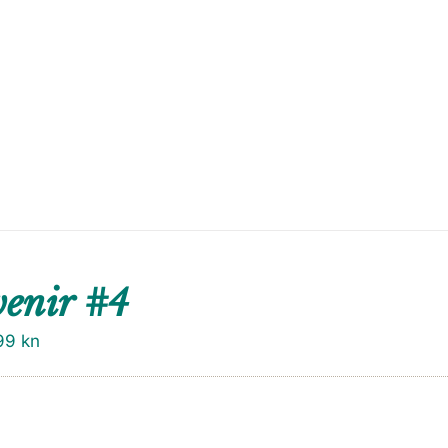
enir #4
99
kn