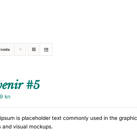
zvoda
venir #5
79
kn
ipsum is placeholder text commonly used in the graphic, 
s and visual mockups.