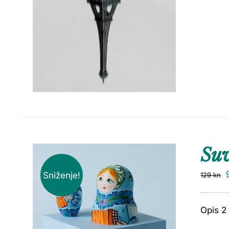
Suv
Sniženje!
129
kn
Opis 2