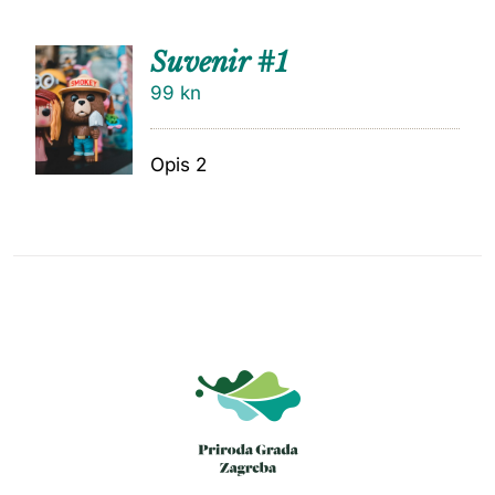
Suvenir #1
99
kn
Opis 2