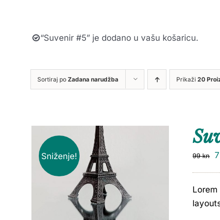
“Suvenir #5” je dodano u vašu košaricu.
Sortiraj po
Zadana narudžba
Prikaži
20 Proi
Su
Sniženje!
99
kn
Lorem 
layout