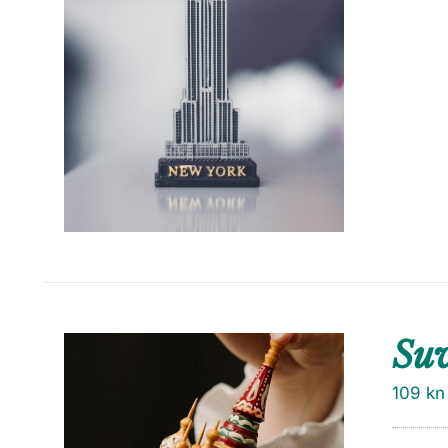
Su
109
kn