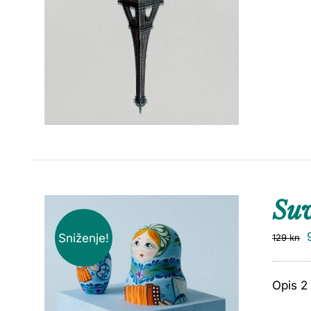
Suv
Sniženje!
129
kn
Opis 2