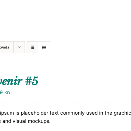
zvoda
venir #5
79
kn
ipsum is placeholder text commonly used in the graphic, 
s and visual mockups.