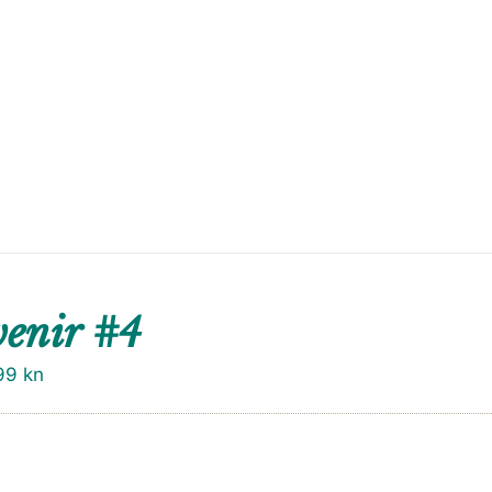
enir #4
99
kn