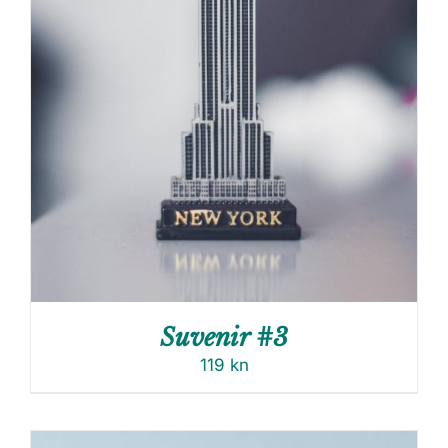
Suvenir #3
119
kn