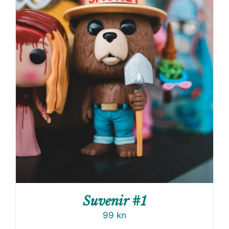
Suvenir #1
99
kn