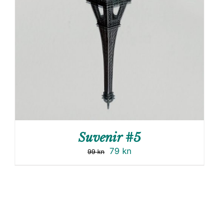
Suvenir #5
79
kn
99
kn