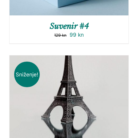
Suvenir #4
99
kn
129
kn
Sniženje!