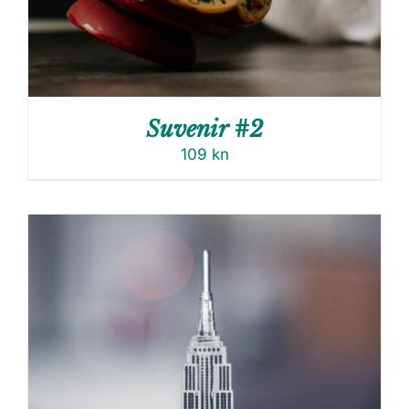
Suvenir #2
109
kn