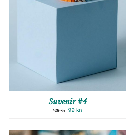
Suvenir #4
99
kn
129
kn