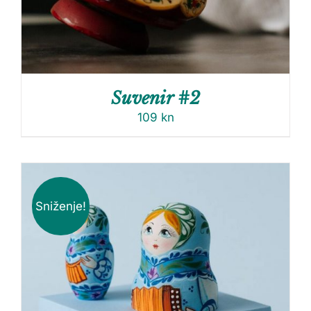
Suvenir #2
109
kn
Sniženje!