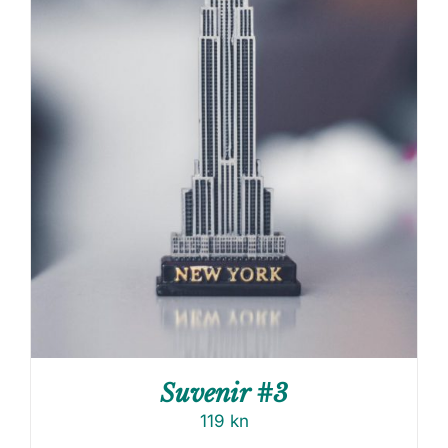
Suvenir #3
119
kn