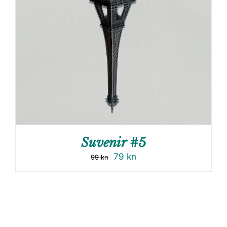
Suvenir #5
79
kn
99
kn