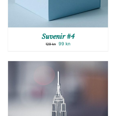
Suvenir #4
99
kn
129
kn