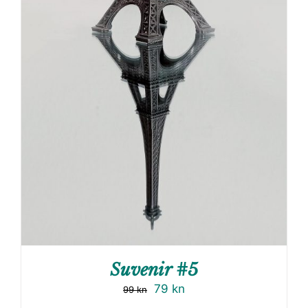
Suvenir #5
79
kn
99
kn