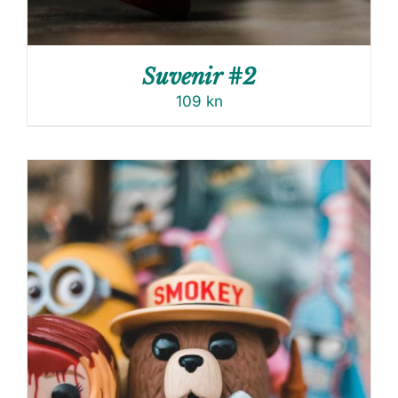
Suvenir #2
109
kn