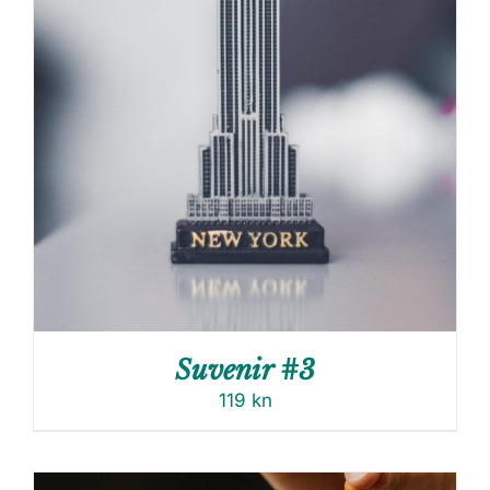
Suvenir #3
119
kn