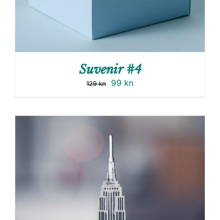
Suvenir #4
99
kn
129
kn