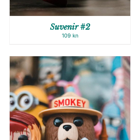
Suvenir #2
109
kn