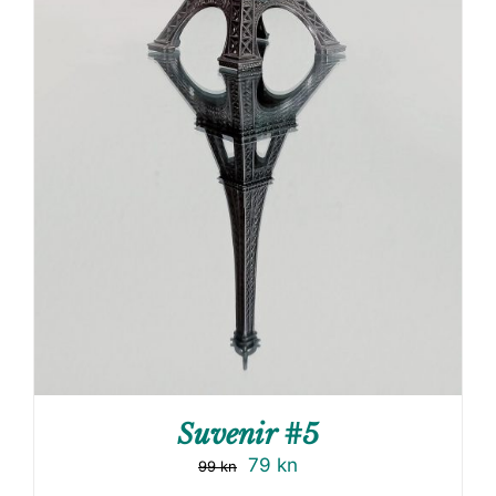
Suvenir #5
79
kn
99
kn