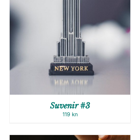
Suvenir #3
119
kn