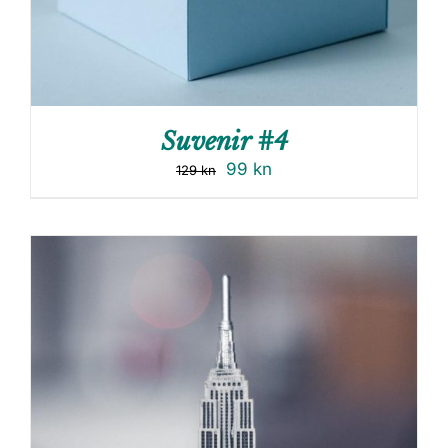
Suvenir #4
99
kn
129
kn