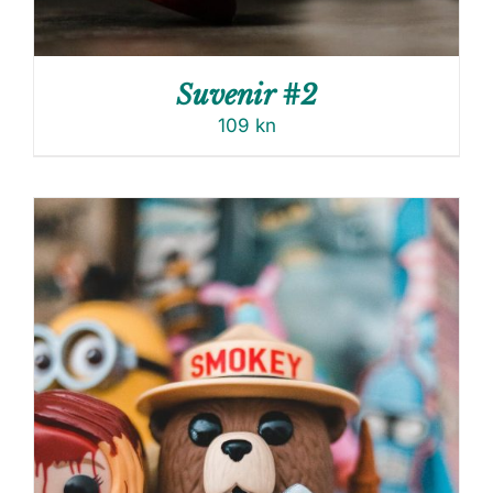
Suvenir #2
109
kn