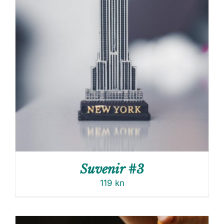
Suvenir #3
119
kn