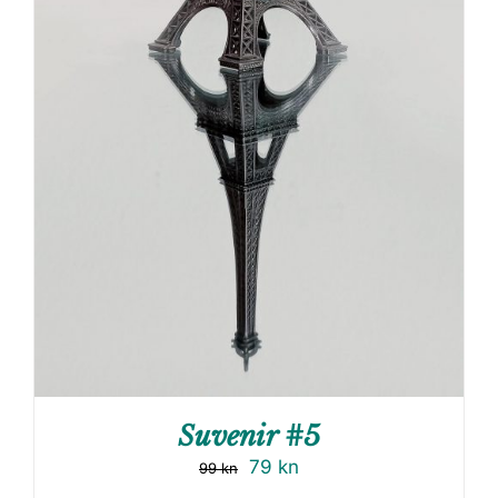
Suvenir #5
79
kn
99
kn