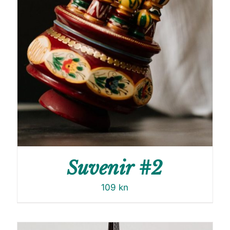
Suvenir #2
109
kn