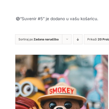
“Suvenir #5” je dodano u vašu košaricu.
Sortiraj po
Zadana narudžba
Prikaži
20 Proi