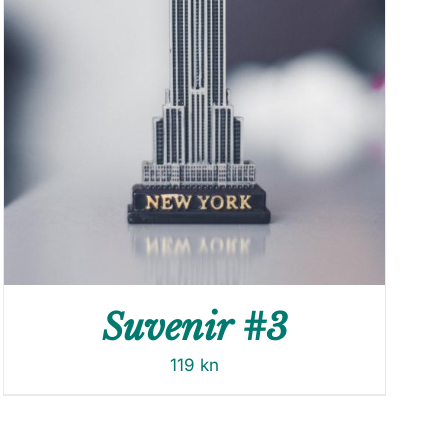
Suvenir #3
119
kn