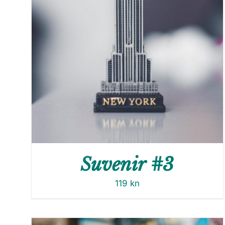
Suvenir #3
119
kn