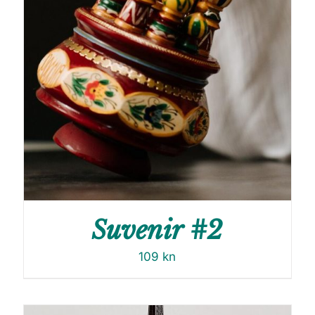
Suvenir #2
109
kn