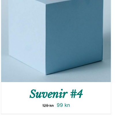
Suvenir #4
99
kn
129
kn