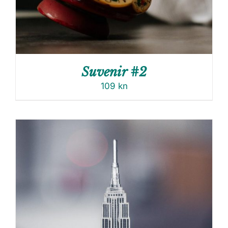
Suvenir #2
109
kn