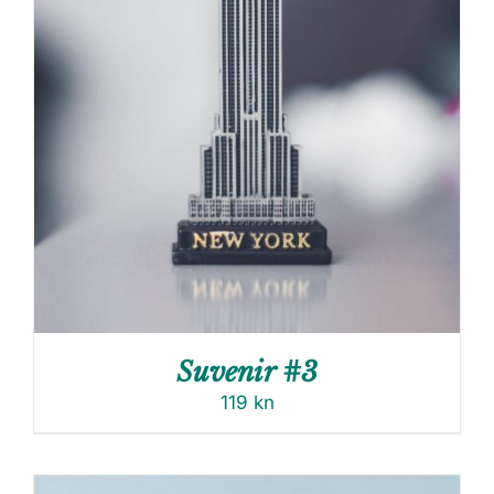
Suvenir #3
119
kn