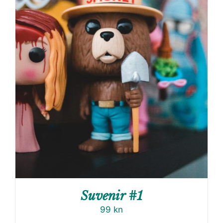
Suvenir #1
99
kn