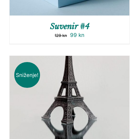
Suvenir #4
99
kn
129
kn
Sniženje!