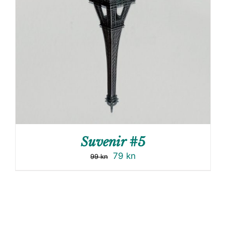
Suvenir #5
79
kn
99
kn