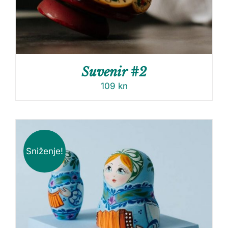
Suvenir #2
109
kn
Sniženje!