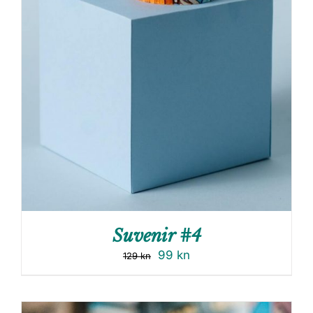
Suvenir #4
99
kn
129
kn