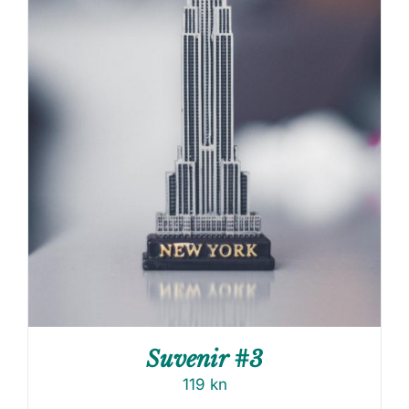
Suvenir #3
119
kn