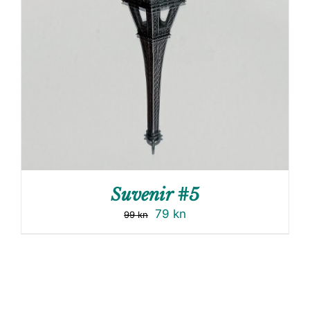
Suvenir #5
79
kn
99
kn