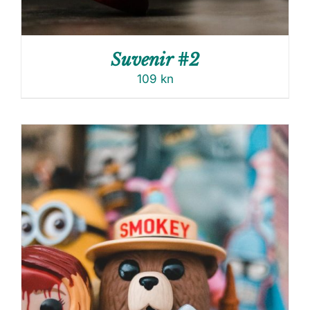
Suvenir #2
109
kn