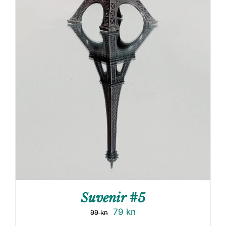
Suvenir #5
79
kn
99
kn