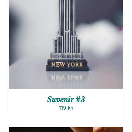
Suvenir #3
119
kn