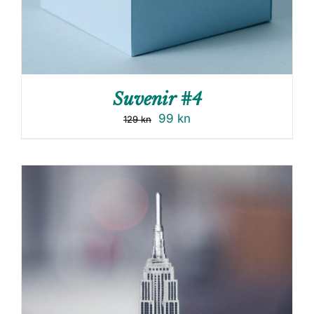
Suvenir #4
99
kn
129
kn