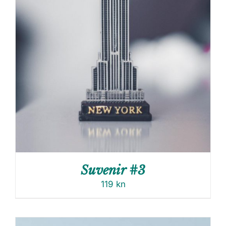
Suvenir #3
119
kn