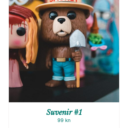
Suvenir #1
99
kn