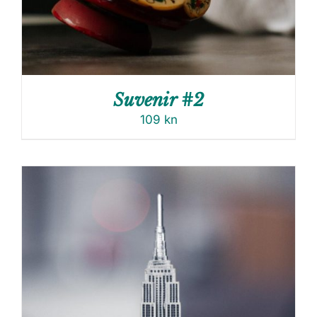
Suvenir #2
109
kn