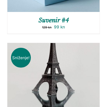
Suvenir #4
99
kn
129
kn
Sniženje!