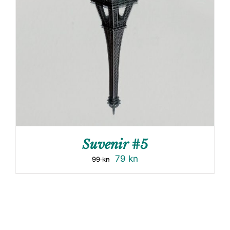
Suvenir #5
79
kn
99
kn