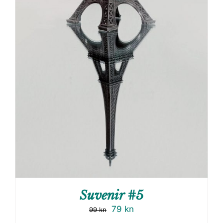
Suvenir #5
79
kn
99
kn