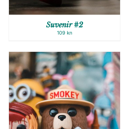
Suvenir #2
109
kn