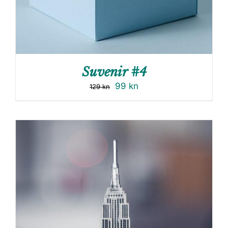
Suvenir #4
99
kn
129
kn