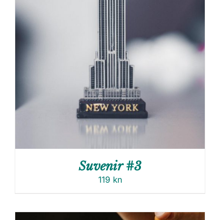
Suvenir #3
119
kn