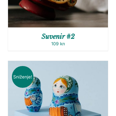
Suvenir #2
109
kn
Sniženje!