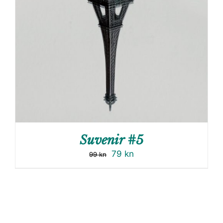
Suvenir #5
79
kn
99
kn