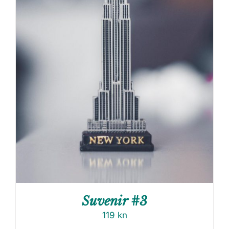
Suvenir #3
119
kn