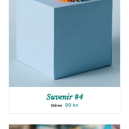
Suvenir #4
99
kn
129
kn