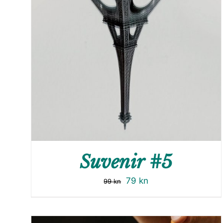
Suvenir #5
79
kn
99
kn