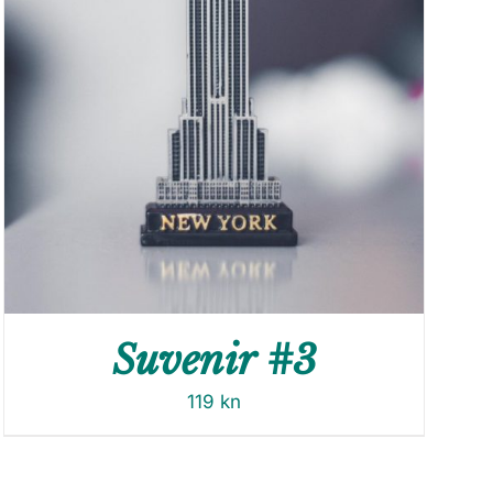
Suvenir #3
119
kn