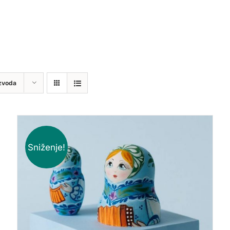
zvoda
Sniženje!