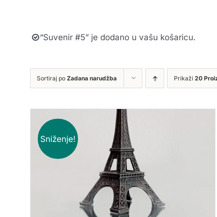
“Suvenir #5” je dodano u vašu košaricu.
Sortiraj po
Zadana narudžba
Prikaži
20 Proi
Sniženje!