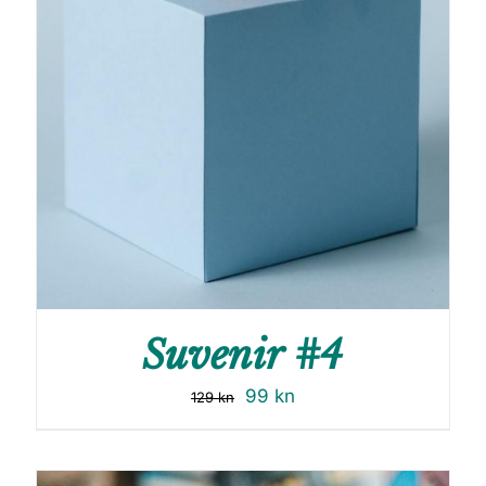
Suvenir #4
99
kn
129
kn