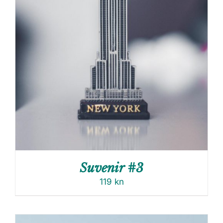
Suvenir #3
119
kn