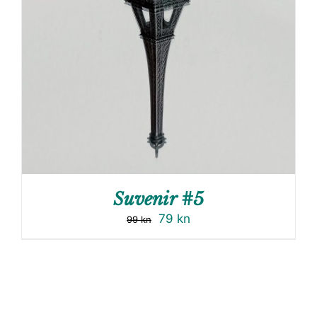
Suvenir #5
79
kn
99
kn