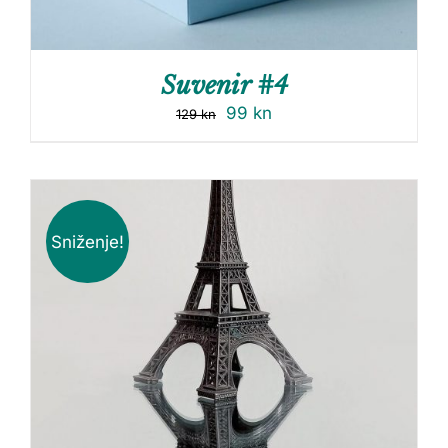
Suvenir #4
99
kn
129
kn
Sniženje!