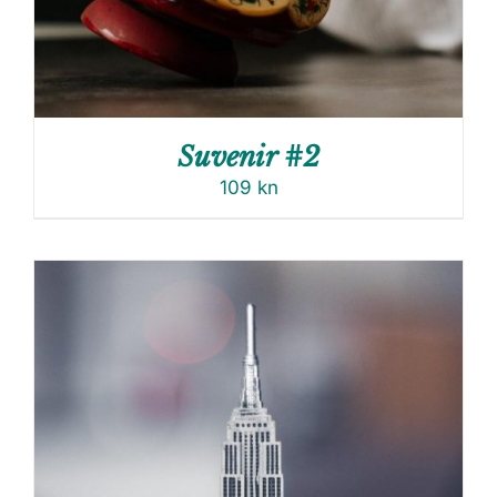
Suvenir #2
109
kn