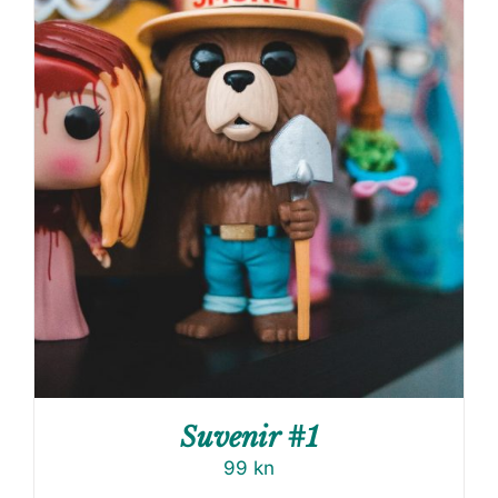
Suvenir #1
99
kn