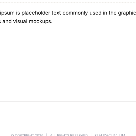
ipsum is placeholder text commonly used in the graphic, 
s and visual mockups.
© COPYRIGHT
2026 | ALL RIGHTS RESERVED | REALIZACIJA: JUM