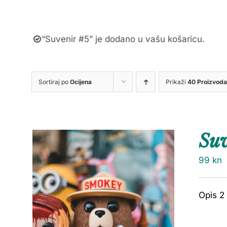
“Suvenir #5” je dodano u vašu košaricu.
Sortiraj po
Ocijena
Prikaži
40 Proizvoda
Suv
99
kn
Opis 2