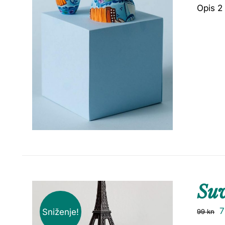
Opis 2
Su
Sniženje!
99
kn