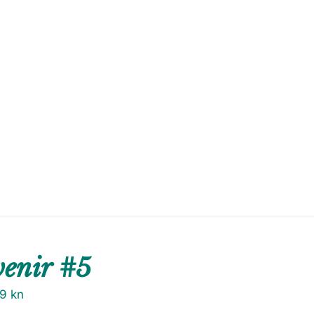
venir #5
79
kn