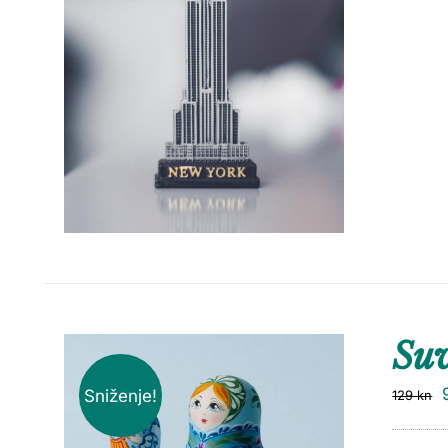
Suv
Sniženje!
129
kn