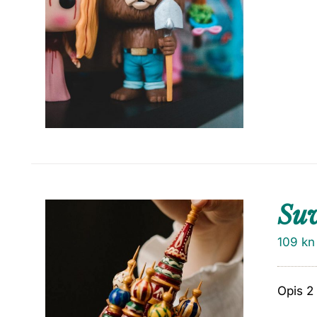
Su
109
kn
Opis 2