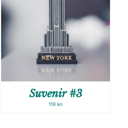
Suvenir #3
119
kn