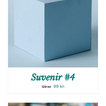
Suvenir #4
99
kn
129
kn