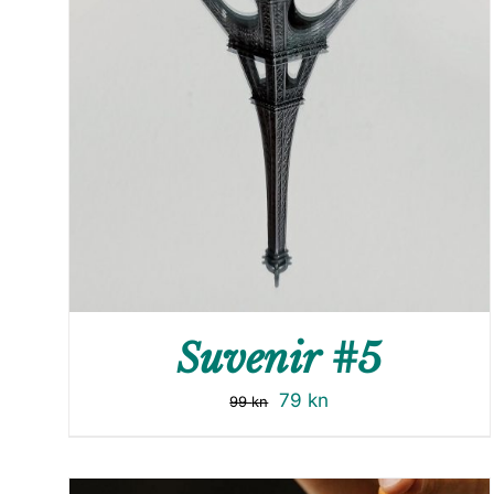
Suvenir #5
79
kn
99
kn