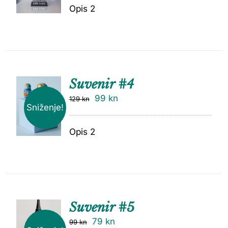
Opis 2
Suvenir #4
99
kn
129
kn
Sniženje!
Opis 2
Suvenir #5
79
kn
99
kn