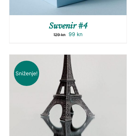
Suvenir #4
99
kn
129
kn
Sniženje!