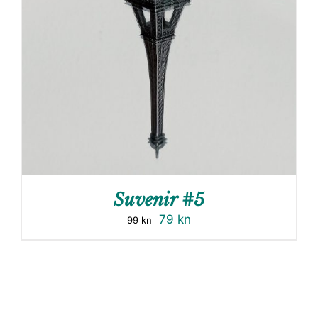
Suvenir #5
79
kn
99
kn