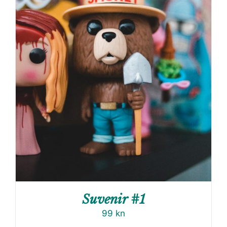
Suvenir #1
99
kn