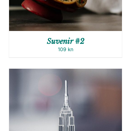
Suvenir #2
109
kn