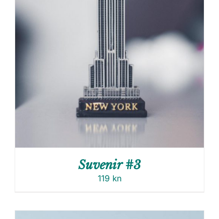
Suvenir #3
119
kn