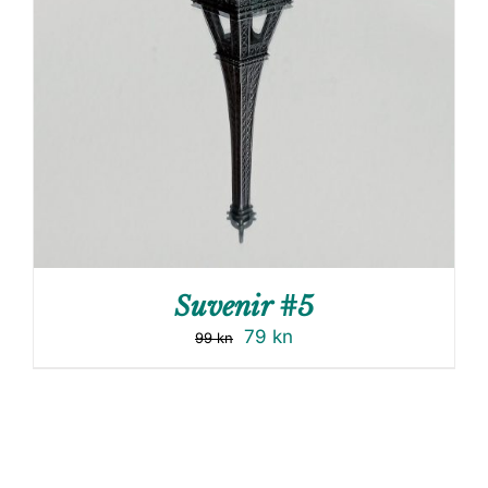
Suvenir #5
79
kn
99
kn