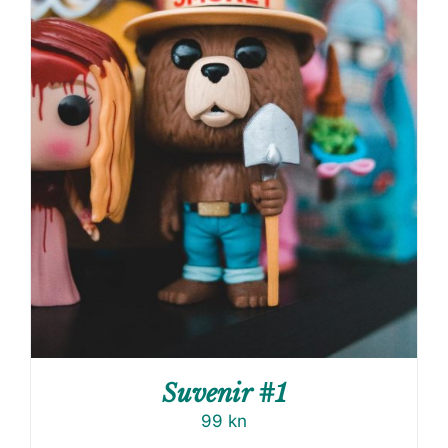
Suvenir #1
99
kn