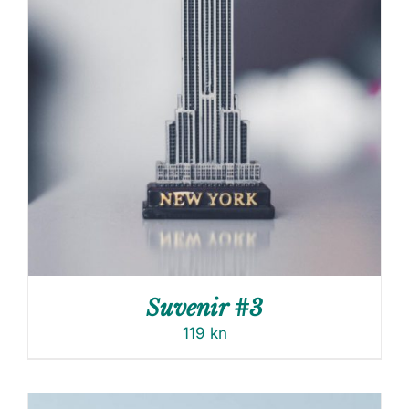
Suvenir #3
119
kn