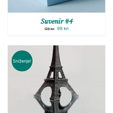
Suvenir #4
99
kn
129
kn
Sniženje!