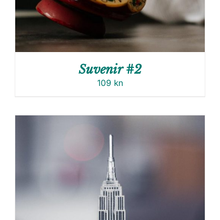
Suvenir #2
109
kn