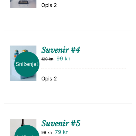
Opis 2
Suvenir #4
99
kn
129
kn
Sniženje!
Opis 2
Suvenir #5
79
kn
99
kn