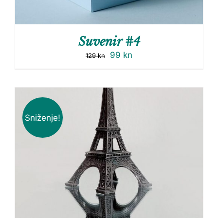
Suvenir #4
99
kn
129
kn
Sniženje!