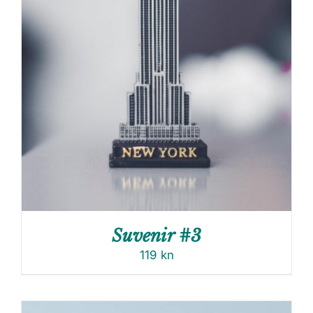
Suvenir #3
119
kn