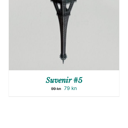
Suvenir #5
79
kn
99
kn