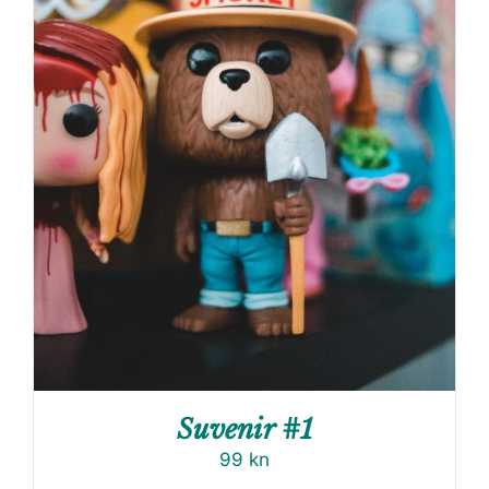
Suvenir #1
99
kn