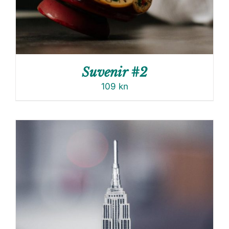
Suvenir #2
109
kn