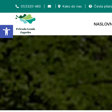
Skip
01/2320-460
|
|
Kako do nas
|
Česta pitan
to
content
NASLOVN
Open toolbar