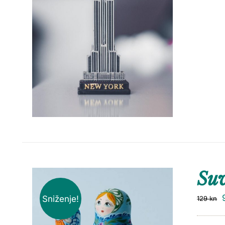
Suv
Sniženje!
129
kn