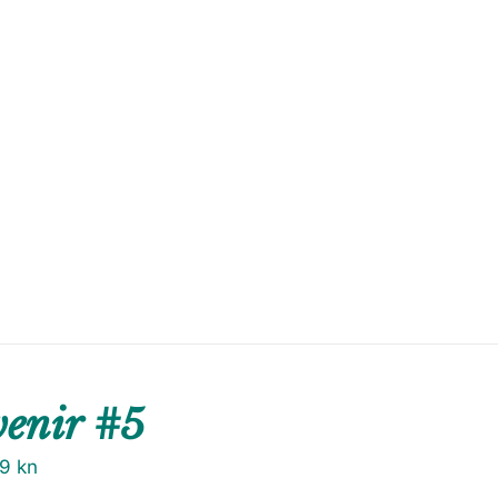
venir #5
79
kn