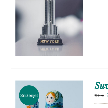
Suv
Sniženje!
129
kn