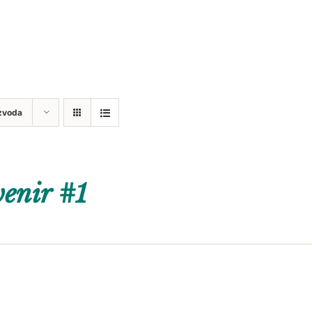
zvoda
enir #1