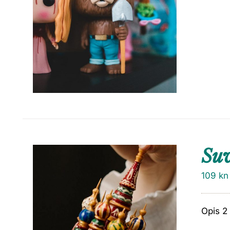
Su
109
kn
Opis 2