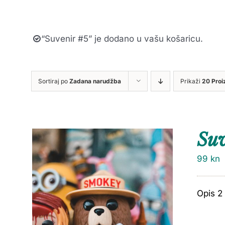
“Suvenir #5” je dodano u vašu košaricu.
Sortiraj po
Zadana narudžba
Prikaži
20 Proi
Suv
99
kn
Opis 2