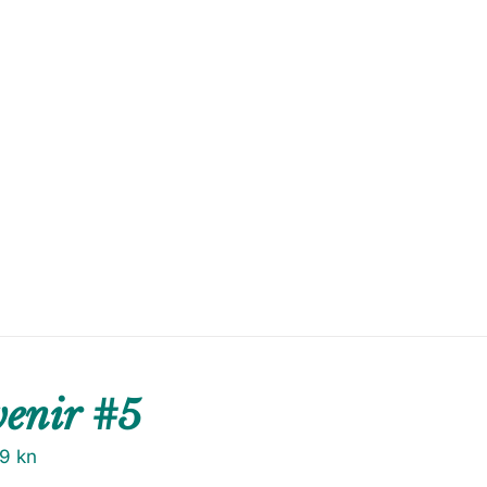
venir #5
79
kn