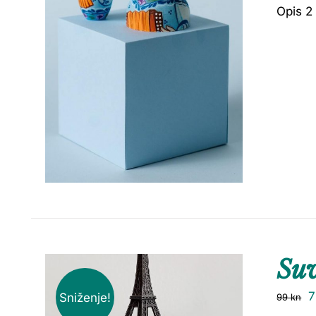
Opis 2
Su
Sniženje!
99
kn