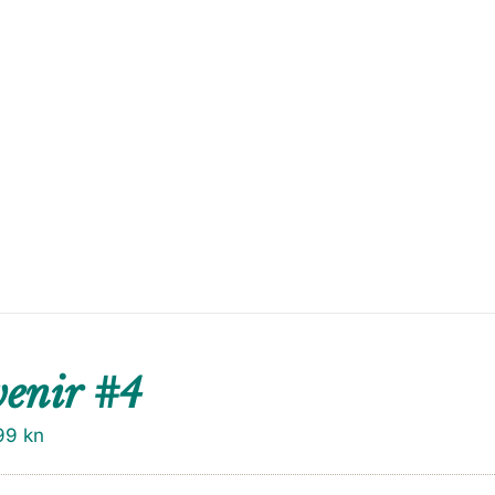
enir #4
99
kn