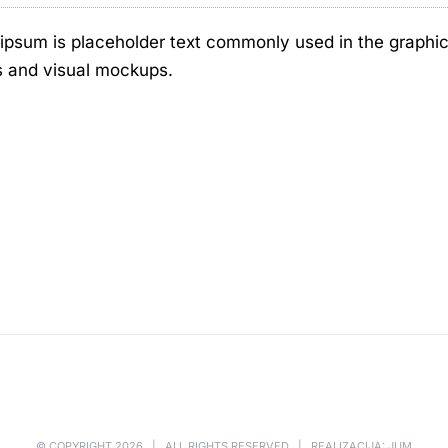
ipsum is placeholder text commonly used in the graphic, 
s and visual mockups.
© COPYRIGHT
2026 | ALL RIGHTS RESERVED | REALIZACIJA: JUM