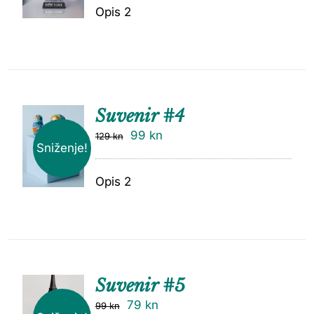
Opis 2
Suvenir #4
99
kn
129
kn
Sniženje!
Opis 2
Suvenir #5
79
kn
99
kn