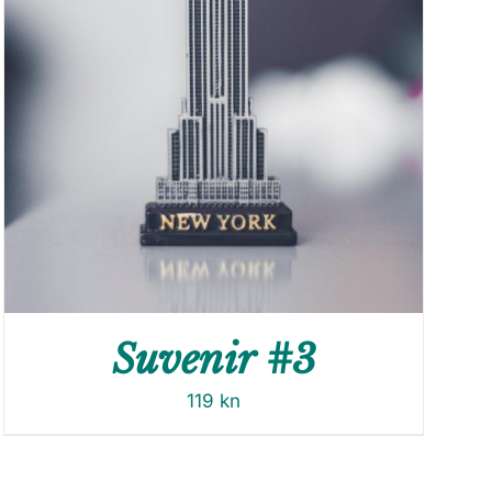
Suvenir #3
119
kn