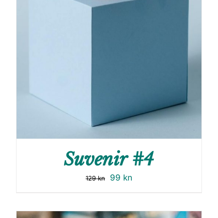
Suvenir #4
99
kn
129
kn