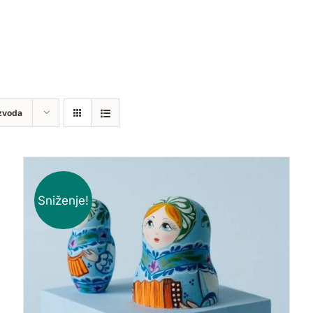
zvoda
Sniženje!