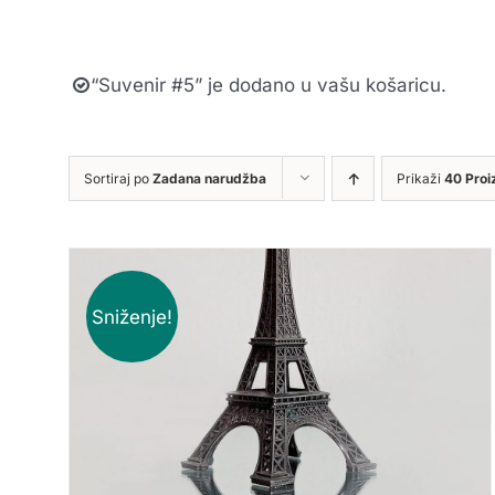
“Suvenir #5” je dodano u vašu košaricu.
Sortiraj po
Zadana narudžba
Prikaži
40 Proi
Sniženje!