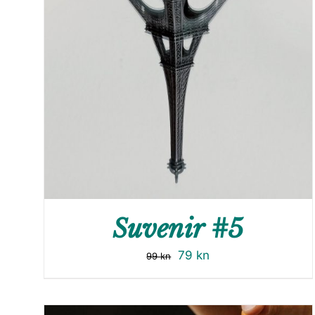
Suvenir #5
79
kn
99
kn