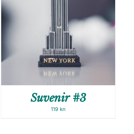
Suvenir #3
119
kn