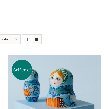
zvoda
Sniženje!