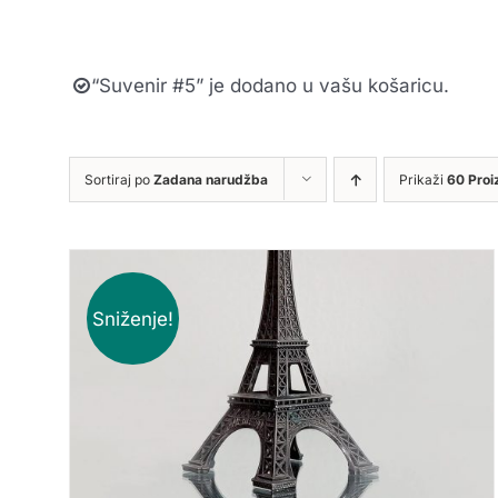
“Suvenir #5” je dodano u vašu košaricu.
Sortiraj po
Zadana narudžba
Prikaži
60 Proi
Sniženje!