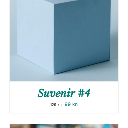
Suvenir #4
99
kn
129
kn