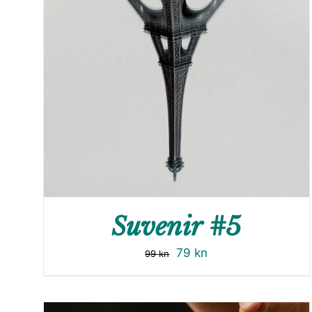
Suvenir #5
79
kn
99
kn