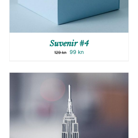
Suvenir #4
99
kn
129
kn