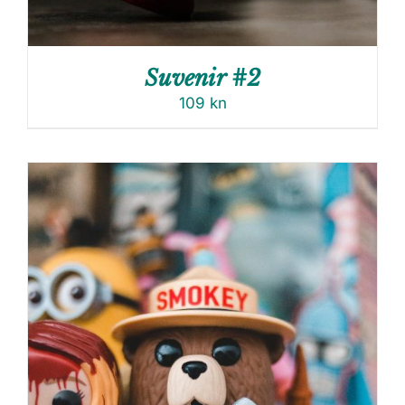
Suvenir #2
109
kn