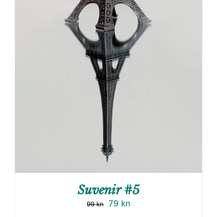
Suvenir #5
79
kn
99
kn