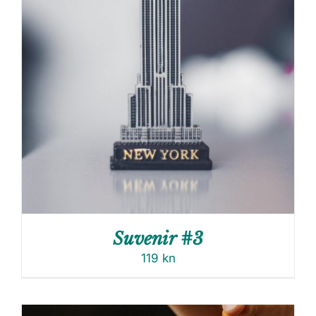
Suvenir #3
119
kn