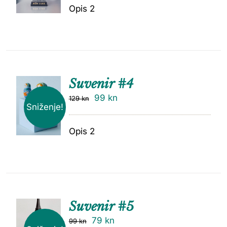
Opis 2
Suvenir #4
99
kn
129
kn
Sniženje!
Opis 2
Suvenir #5
79
kn
99
kn