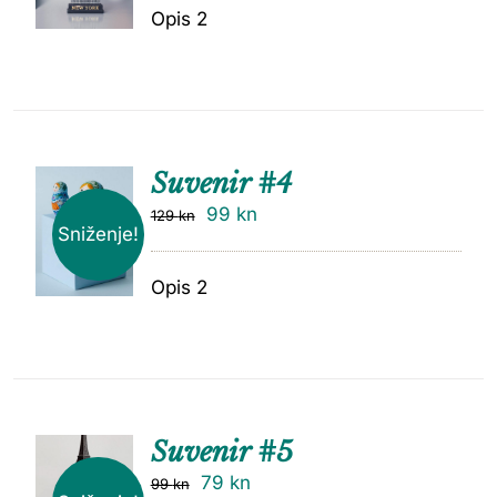
Opis 2
Suvenir #4
99
kn
129
kn
Sniženje!
Opis 2
Suvenir #5
79
kn
99
kn