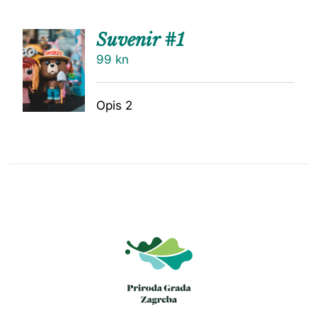
Suvenir #1
99
kn
Opis 2