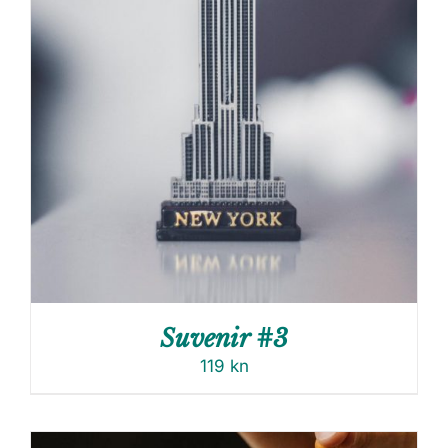
Suvenir #3
119
kn