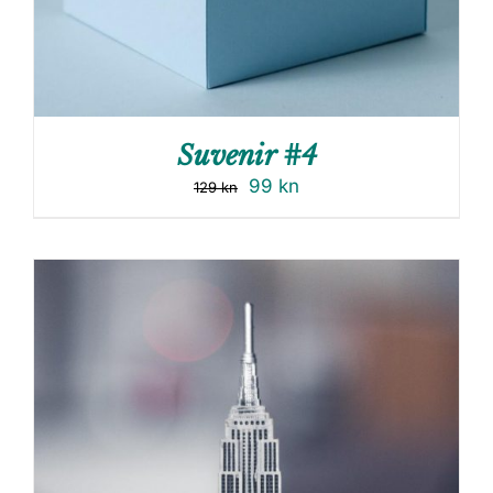
Suvenir #4
99
kn
129
kn