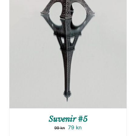
Suvenir #5
79
kn
99
kn