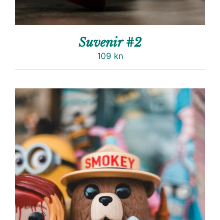
Suvenir #2
109
kn